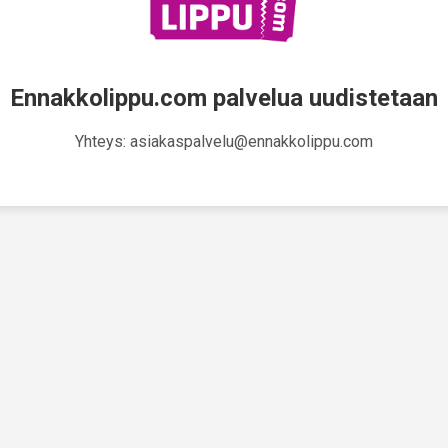
Ennakkolippu.com palvelua uudistetaan
Yhteys: asiakaspalvelu@ennakkolippu.com